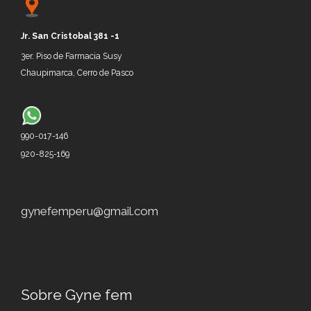
Jr.
San Cristobal 381 -1
3er. P
iso de
Farmacia Susy
Chaupimarca, Cerro de P
asco
990-017-146
920-825-169
gynefemperu@gmail.com
Sobre Gyne fem