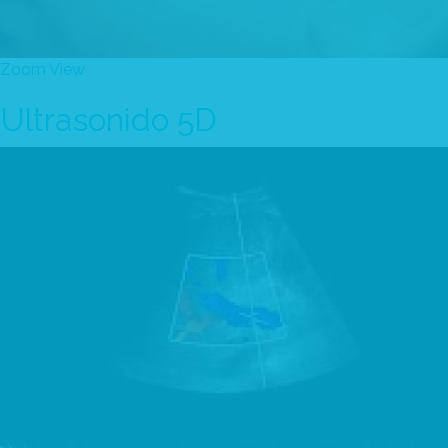
Zoom
View
Ultrasonido 5D