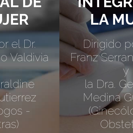
INTEGRAL DE
LA MUJER
Dirigido por el Dr.
Franz Serrano Valdivia
y
la Dra. Geraldine
Medina Gutierrez
(Ginecólogos -
Obstetras)