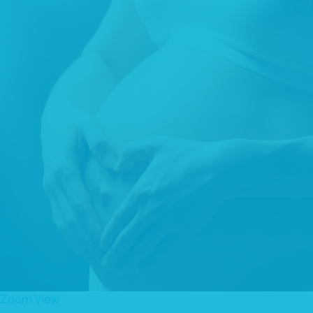
Zoom
View