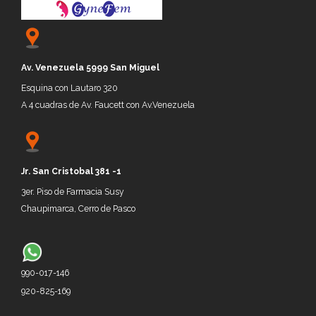
Av. Venezuela 5999 San Miguel
Esquina con Lautaro 320
A 4 cuadras de Av. Faucett con Av.Venezuela
Jr.
San Cristobal 381 -1
3er. P
iso de
Farmacia Susy
Chaupimarca, Cerro de P
asco
990-017-146
920-825-169