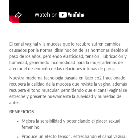
El canal vaginal y la mucosa que lo recubre sufren cambios
causados por la normal disminución de las hormonas debido al
paso de los años, perdiendo elasticidad, tensión , lubricación y
humedad, generando incomodidad para la mujer además de
afectar el desempeño de las relaciones íntimas de pareja.
Nuestra moderna tecnología basada en láser co2 fraccionado,
recupera la calidad de la mucosa que reviste la vagina, además
recupera el tono muscular, permitiendo que el canal vaginal se
estreche y presente nuevamente la suavidad y humedad de
antes.
BENEFICIOS
Mejora la sensibilidad y potenciando el placer sexual
femenino.
Produce un efecto tensor , estrechando el canal vaginal,