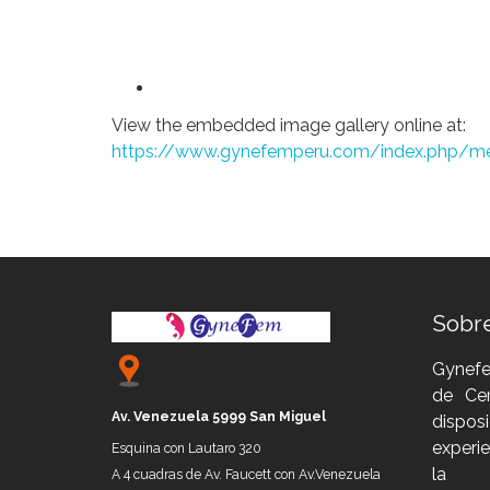
View the embedded image gallery online at:
https://www.gynefemperu.com/index.php/med
Sobr
Gynefe
de Ce
Av. Venezuela 5999 San Miguel
dispo
experi
Esquina con Lautaro 320
la
A 4 cuadras de Av. Faucett con Av.Venezuela