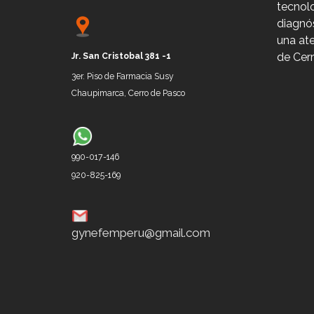
tecno
diagnó
una ate
de Cer
Jr.
San Cristobal 381 -1
3er. P
iso de
Farmacia Susy
Chaupimarca, Cerro de P
asco
990-017-146
920-825-169
gynefemperu@gmail.com