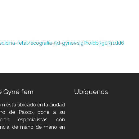
icina-fetal/ecografia-5d-gyne#sigProIdb390311dd6
e Gyne fem
Ubíquenos
m está ubicado en la ciudad
rro de Pasco, pone a su
sición especialistas con
encia, de mano de mano en