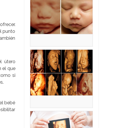
frecer.
el punto
 también
l útero
n el que
como si
s.
 el bebé
bilitar