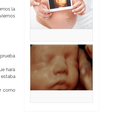
emos la
nviemos
 prueba
ue hará
 estaba
uar como